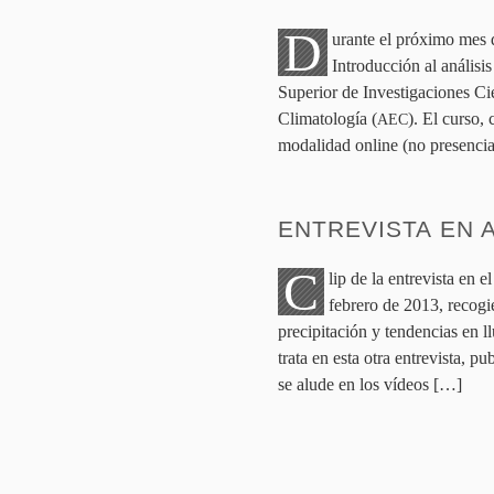
D
urante el próximo mes 
Introducción al análisi
Superior de Investigaciones Cie
Climatología (
). El curso,
AEC
modalidad online (no presencia
ENTREVISTA EN
C
lip de la entrevista en
febrero de
2013
, recog
precipitación y tendencias en l
trata en esta otra entrevista, p
se alude en los vídeos […]