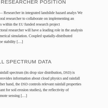
 RESEARCHER POSITION
 — Researcher in integrated landslide hazard analys We
oral researcher to collaborate on implementing an
is within the
funded research project
EU
al researcher will have a leading role in the analysis
erical simulation. Coupled spatially-distributed
pe stability […]
LL SPECTRUM DATA
rainfall spectrum (its drop size distribution,
) is
DSD
provides information about cloud physics and rainfall
ther hand, the
controls relevant rainfall properties
DSD
ant for soil erosion studies), the reflectivity of
remote sensing […]