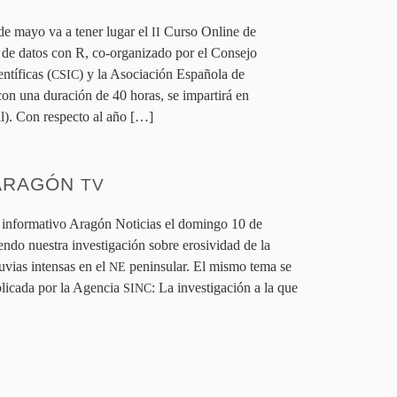
de mayo va a tener lugar el
Curso Online de
II
s de datos con R, co-organizado por el Consejo
ntíficas (
) y la Asociación Española de
CSIC
 con una duración de
40
horas, se impartirá en
l). Con respecto al año […]
 ARAGÓN
TV
 el informativo Aragón Noticias el domingo
10
de
iendo nuestra investigación sobre erosividad de la
luvias intensas en el
peninsular. El mismo tema se
NE
ublicada por la Agencia
: La investigación a la que
SINC