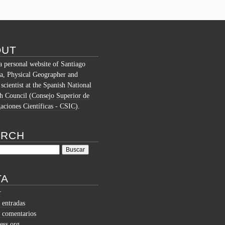
OUT
 a personal website of Santiago
a, Physical Geographer and
 scientist at the Spanish
National
h Council (Consejo Superior de
gaciones Científicas - CSIC)
.
ARCH
TA
r
 entradas
 comentarios
ess.org