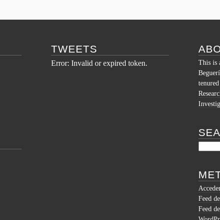
TWEETS
AB
Error: Invalid or expired token.
This is
Beguerí
tenured
Researc
Investi
SE
Buscar:
ME
Accede
Feed de
Feed de
WordPr