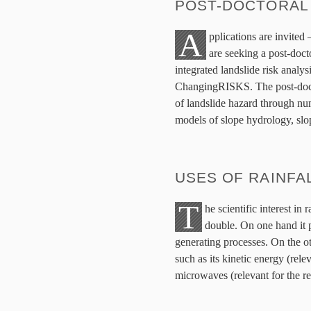
POST-DOCTORAL
A
pplications are invited
are seeking a post-doct
integrated landslide risk analys
ChangingRISKS. The post-doctor
of landslide hazard through num
models of slope hydrology, slo
USES OF RAINFA
T
he scientific interest in 
double. On one hand it 
generating processes. On the o
such as its kinetic energy (relev
microwaves (relevant for the 