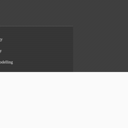
gy
y
odelling