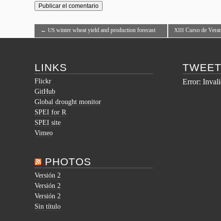
←
winter wheat yield and production forecast
Curso de Veran
US
XIII
2017
datos climáticos co
LINKS
TWEE
Flickr
Error: Inval
GitHub
Global drought monitor
SPEI for R
SPEI site
Vimeo
PHOTOS
Versión 2
Versión 2
Versión 2
Sin título