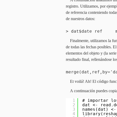
registro. Utilizamos, por ejemp
de referencia conteniendo toda
de nuestros datos:
> dat$date ref ma
Finalmente, utilizamos la f
de todas las fechas posibles. 
elementos del objeto y (la serie
resultado final, rellenándose l
merge(dat,ref,by='d
Et voilá! Ah! El código func
A continuación puedes copiar
1
# importar lo
2
dat <- read.d
3
names(dat) <-
4
library(resha