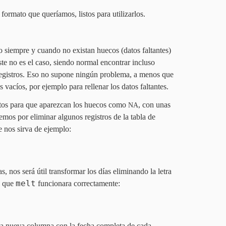
formato que queríamos, listos para utilizarlos.
to siempre y cuando no existan huecos (datos faltantes)
te no es el caso, siendo normal encontrar incluso
 registros. Eso no supone ningún problema, a menos que
 vacíos, por ejemplo para rellenar los datos faltantes.
datos para que aparezcan los huecos como
, con unas
NA
mos por eliminar algunos registros de la tabla de
e nos sirva de ejemplo:
s, nos será útil transformar los días eliminando la letra
melt
a que
funcionara correctamente:
a nueva columna con la fecha completa de cada