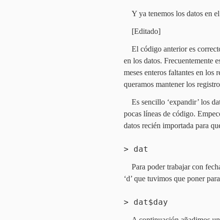
Y ya tenemos los datos en el 
[Editado]
El código anterior es correc
en los datos. Frecuentemente es
meses enteros faltantes en los
queramos mantener los registros
Es sencillo ‘expandir’ los 
pocas líneas de código. Empece
datos recién importada para qu
> dat
Para poder trabajar con fecha
‘d’ que tuvimos que poner par
> dat$day
A continuación añadimos un