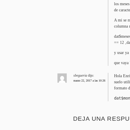
los meses
de caract
A mi se m
columna n
dat$mese
==
12
‚da
y usar ya
que vaya 
sbegueria
dijo:
Hola Enri
marzo 22, 2017 a las 10:26
suelo util
formato d
dat$mo
DEJA UNA RESPU