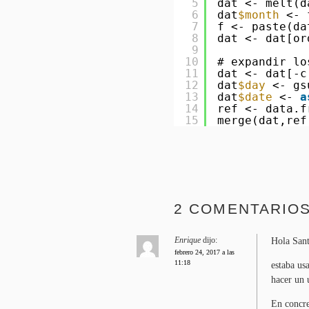
5
dat <- melt(d
6
dat
$month
<- 
7
f <- paste(da
8
dat <- dat[or
9
10
# expandir lo
11
dat <- dat[-c
12
dat
$day
<- gs
13
dat
$date
<- 
a
14
ref <- data.f
15
merge(dat,ref
2 COMENTARIO
Enrique
dijo:
Hola Sant
febrero 24, 2017 a las
11:18
estaba us
hacer un 
En concre