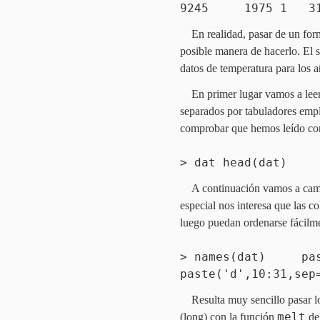
9245 1975 1 3
En realidad, pasar de un for
posible manera de hacerlo. El 
datos de temperatura para los 
En primer lugar vamos a leer
separados por tabuladores em
comprobar que hemos leído cor
> dat head(dat)
A continuación vamos a cambi
especial nos interesa que las c
luego puedan ordenarse fácilm
> names(dat) past
paste('d',10:31,sep
Resulta muy sencillo pasar l
melt
(long) con la función
de