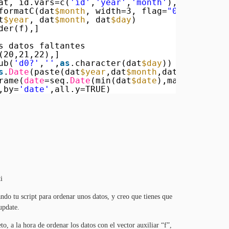
at, id.vars=c(
'id'
,
'year'
,
'month'
), variable_
formatC(dat
$month
, width=3, flag=
"0"
)
t
$year
, dat
$month
, dat
$day
)
der(f),]
s datos faltantes
(20,21,22),]
ub(
'd0?'
,
''
,
as
.character(dat
$day
))
s
.
Date
(paste(dat
$year
,dat
$month
,dat
$day
,sep=
'
rame(
date
=seq.
Date
(min(dat
$date
),max(dat
$date
,by=
'date'
,all.y=TRUE)
S
i
ando tu script para ordenar unos datos, y creo que tienes que
update.
to, a la hora de ordenar los datos con el vector auxiliar “f”,