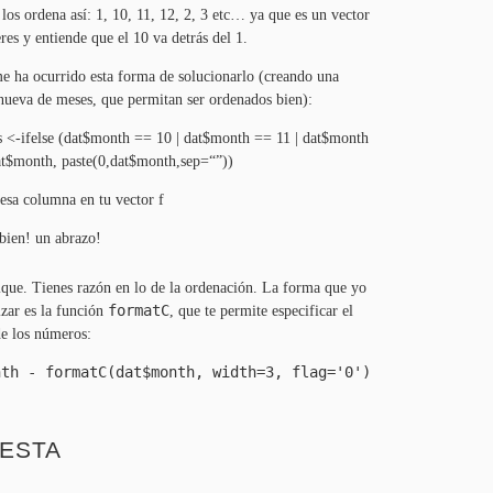
 los ordena así:
1
,
10
,
11
,
12
,
2
,
3
etc… ya que es un vector
eres y entiende que el
10
va detrás del
1
.
e ha ocurrido esta forma de solucionarlo (creando una
ueva de meses, que permitan ser ordenados bien):
s <-ifelse (dat$month ==
10
| dat$month ==
11
| dat$month
t$month, paste(
0
,dat$month,sep=“”))
 esa columna en tu vector f
bien! un abrazo!
que. Tienes razón en lo de la ordenación. La forma que yo
formatC
izar es la función
, que te permite especificar el
e los números:
nth - formatC(dat$month, width=3, flag='0')
ESTA