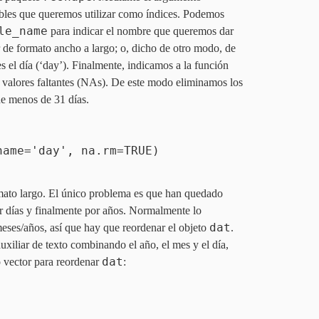
bles que queremos utilizar como índices. Podemos
le_name
para indicar el nombre que queremos dar
r de formato ancho a largo; o, dicho de otro modo, de
es el día (‘day’). Finalmente, indicamos a la función
 valores faltantes (NAs). De este modo eliminamos los
 de menos de
31
días.
me='day', na.rm=TRUE)
mato largo. El único problema es que han quedado
r días y finalmente por años. Normalmente lo
dat
ses/años, así que hay que reordenar el objeto
.
uxiliar de texto combinando el año, el mes y el día,
dat
 vector para reordenar
: