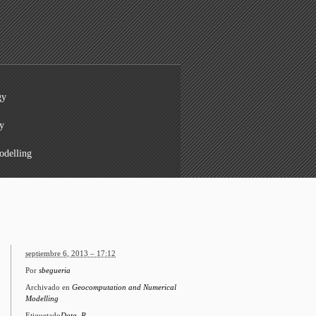
gy
y
odelling
septiembre 6, 2013 – 17:12
Por
sbegueria
Archivado en
Geocomputation and Numerical
Modelling
Etiquetado
Data
,
R