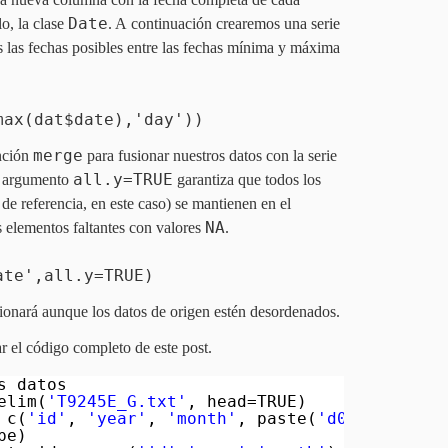
Date
lo, la clase
. A continuación crearemos una serie
s las fechas posibles entre las fechas mínima y máxima
x(dat$date),'day'))
merge
unción
para fusionar nuestros datos con la serie
all.y=TRUE
El argumento
garantiza que todos los
 de referencia, en este caso) se mantienen en el
NA
os elementos faltantes con valores
.
ate',all.y=TRUE)
ionará aunque los datos de origen estén desordenados.
 el código completo de este post.
s datos
elim(
'T9245E_G.txt'
, head=TRUE)
 c(
'id'
, 
'year'
, 
'month'
, paste(
'd0'
,1:9,sep=
pe)