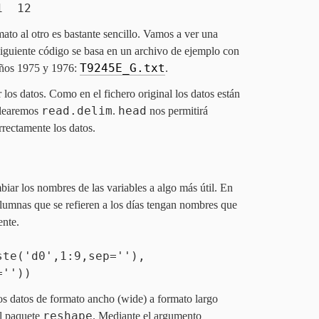
1 12
mato al otro es bastante sencillo. Vamos a ver una
siguiente código se basa en un archivo de ejemplo con
T9245E_G.txt
años
1975
y
1976
:
.
 los datos. Como en el fichero original los datos están
read.delim
head
plearemos
.
nos permitirá
rectamente los datos.
ar los nombres de las variables a algo más útil. En
olumnas que se refieren a los días tengan nombres que
ente.
e('d0',1:9,sep=''),
=''))
os datos de formato ancho (wide) a formato largo
reshape
l paquete
. Mediante el argumento